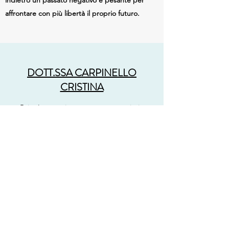
indietro un passato negativo e pesante per
affrontare con più libertà il proprio futuro.
DOTT.SSA CARPINELLO
CRISTINA
Psicologa, psicoterapeuta, terapia in
lingua Ingrese
Informazioni
DOTT.SSA SERGI MONICA
Psicologa, Psicoterapeuta, terapeuta
EMDR